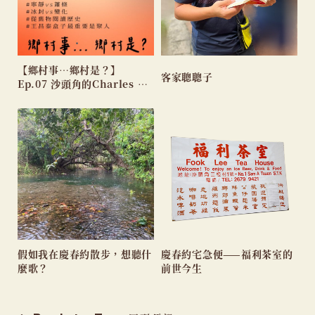
【鄉村事…鄉村是？】
客家聰聰子
Ep.07 沙頭角的Charles 和
阿史
假如我在慶春約散步，想聽什
慶春約宅急便——福利茶室的
麼歌？
前世今生