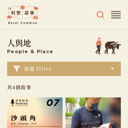
Rural
開
開
Common
啟
啟
村
導
搜
跳
覽
尋
里
人與地
選
及
至
故
單
標
主
事
People
& Place
籤
要
選
內
篩選 Filter
單
容
共4則故事