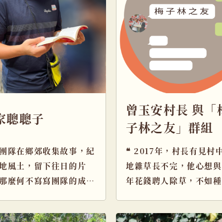
曾玉安村長 與「
家聰聰子
子林之友」群組
團隊在鄉郊收集故事，紀
❝ 2017年，村長有見村
地風土，留下往日的片
地雜草長不完，他心想與
那麼何不寫寫團隊的成員
年花錢聘人除草，不如種
 若你參與了第一次的團
樹，再用籌得資金請船，
面， […]
邀 […]