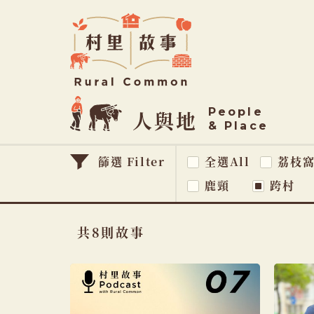
Rural
Common
村
里
故
People
事
人與地
& Place
篩選 Filter
全選All
荔枝
鹿頸
跨村
共8則故事