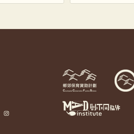
嶺，過著日出而作、日入
雞（褐翅鴉鵑），壁畫都
的生 […]
如生地 […]
ebook
Instagram