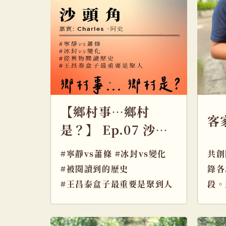
【鄉村事…鄉村
客
是？】 Ep.07 沙頭
角的Charles 和阿
#寧靜vs蕭條 #冰封vs變化
共創
史
#被閱讀到的歷史
錄各
#王昌泰盒子最重要是聚到人
段。
呢？
隊會