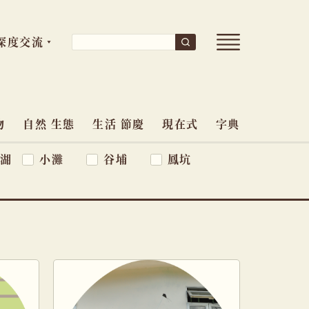
開
搜
深度交流
搜
尋
啟
尋
導
關
覽
鍵
選
單
物
自然 生態
生活 節慶
現在式
字典
字:
湖
小灘
谷埔
鳳坑