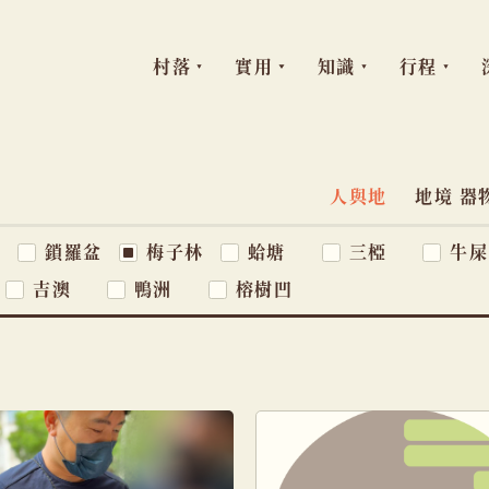
村落
實用
知識
行程
跳
至
主
人與地
地境 器
主
題
要
窩
鎖羅盆
梅子林
蛤塘
三椏
牛屎
導
內
吉澳
鴨洲
榕樹凹
容
覽
列