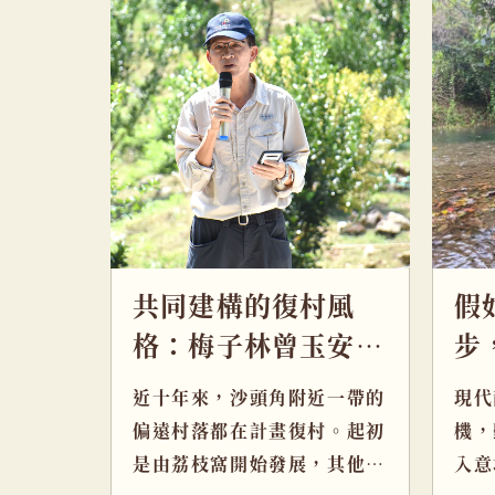
共同建構的復村風
假
格：梅子林曾玉安村
步
長
近十年來，沙頭角附近一帶的
現代
偏遠村落都在計畫復村。起初
機，
是由荔枝窩開始發展，其他村
入意