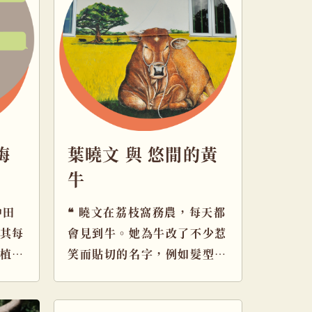
梅
葉曉文 與 悠閒的黃
牛
中田
❝ 曉文在荔枝窩務農，每天都
其每
會見到牛。她為牛改了不少惹
植桔
笑而貼切的名字，例如髮型
周末
MK的「金毛強」、個性獨立
的「牛 […]