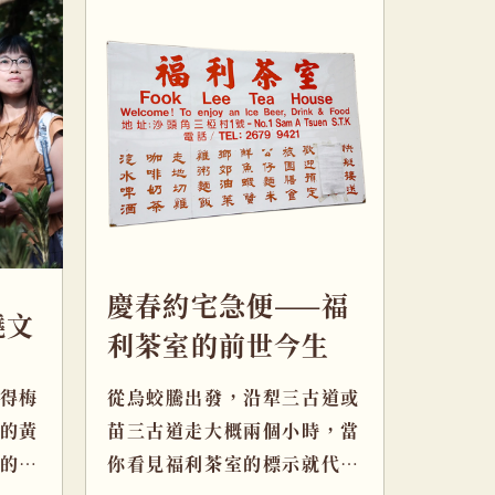
慶春約宅急便——福
曉文
利茶室的前世今生
得梅
從烏蛟騰出發，沿犁三古道或
的黃
苗三古道走大概兩個小時，當
的毛
你看見福利茶室的標示就代表