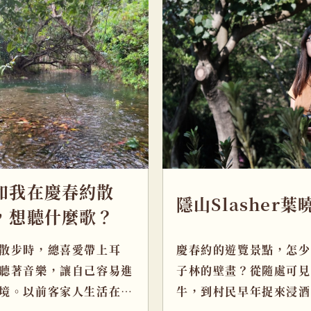
如我在慶春約散
隱山Slasher葉
，想聽什麼歌？
散步時，總喜愛帶上耳
慶春約的遊覽景點，怎少
聽著音樂，讓自己容易進
子林的壁畫？從隨處可見
境。以前客家人生活在偏
牛，到村民早年捉來浸酒