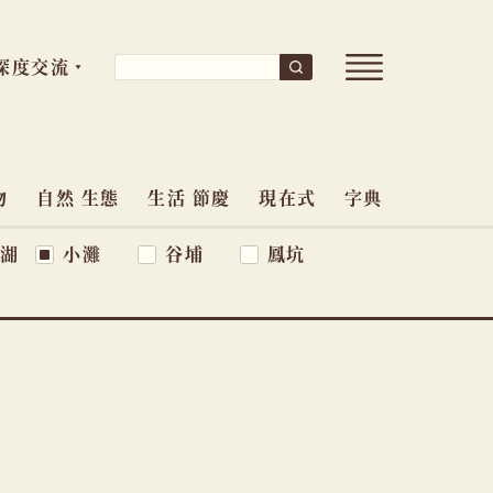
開
搜
深度交流
搜
尋
啟
尋
導
關
覽
鍵
選
單
物
自然 生態
生活 節慶
現在式
字典
字:
湖
小灘
谷埔
鳳坑