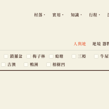
村落
實用
知識
行程
跳
至
主
人與地
地境 器
主
題
要
窩
鎖羅盆
梅子林
蛤塘
三椏
牛屎
導
內
吉澳
鴨洲
榕樹凹
容
覽
列