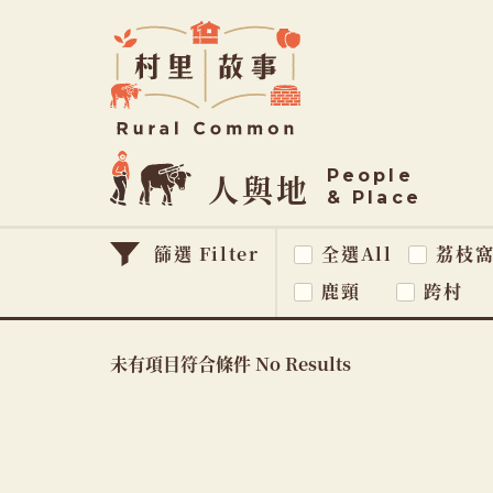
Rural
Common
村
里
故
People
事
人與地
& Place
篩選 Filter
全選All
荔枝
鹿頸
跨村
未有項目符合條件 No Results