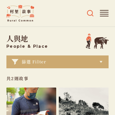
Rural
開
開
Common
啟
啟
村
導
搜
跳
覽
尋
里
人與地
選
及
至
故
單
標
主
事
People
& Place
籤
要
選
內
篩選 Filter
單
容
共2則故事