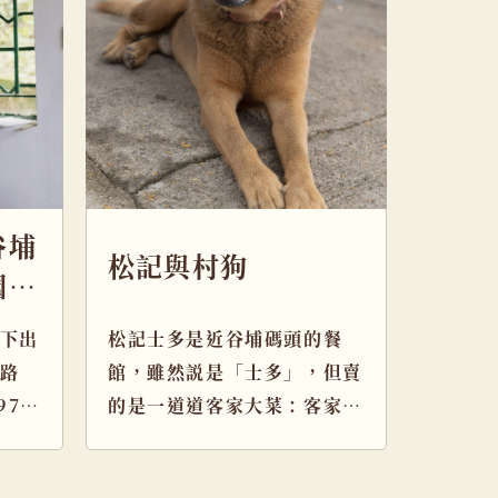
谷埔
松記與村狗
國歲
下出
松記士多是近谷埔碼頭的餐
路
館，雖然説是「士多」，但賣
975
的是一道道客家大菜：客家醋
了西
鴨、芥末墨魚片、豬肉缽和客
家蠔餅等 […]