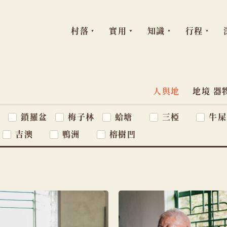
村落
實用
知識
行程
跳
至
主
人與地
地境 器
主
題
要
窩
鎖羅盆
梅子林
蛤塘
三椏
牛屎
導
內
吉澳
鴨洲
榕樹凹
容
覽
列