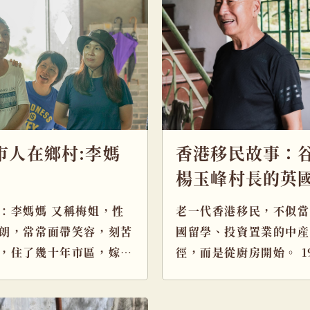
市人在鄉村:李媽
香港移民故事：
楊玉峰村長的英
月
：李媽媽 又稱梅姐，性
老一代香港移民，不似當
朗，常常面帶笑容，刻苦
國留學、投資置業的中産
，住了幾十年市區，嫁咗
徑，而是從廚房開始。 1
埔人李爸爸，這幾年想慢
年，25歲的楊玉峰厭倦
番 […]
貢萬 […]