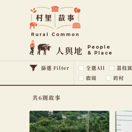
Rural
Common
村
里
故
People
事
人與地
& Place
篩選 Filter
全選All
荔枝
鹿頸
跨村
共6則故事