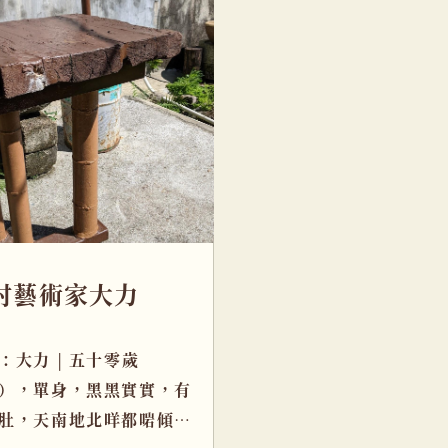
村藝術家大力
：大力 | 五十零歲
），單身，黑黑實實，有
肚，天南地北咩都啱傾。