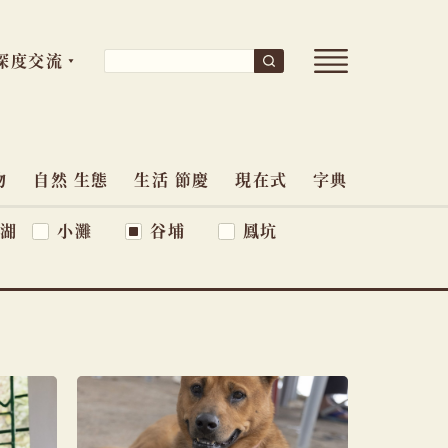
開
搜
深度交流
搜
尋
啟
尋
導
關
覽
鍵
選
單
物
自然 生態
生活 節慶
現在式
字典
字:
湖
小灘
谷埔
鳳坑