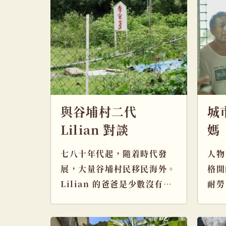
與谷埔村二代
城
Lilian 對談
媽
七八十年代起，隨着時代發
人物
展，大量谷埔村民移民海外。
格開
Lilian 的爸爸是少數沒有移
耐勞
居海外的村民，Lilian […]
俾谷
慢搬