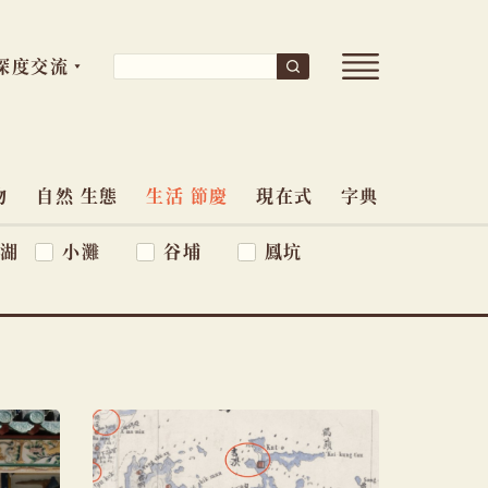
開
搜
深度交流
搜
尋
啟
尋
導
關
覽
鍵
選
單
物
自然 生態
生活 節慶
現在式
字典
字:
湖
小灘
谷埔
鳳坑