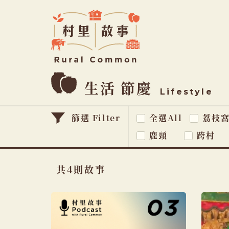
Rural
Common
村
里
故
事
生活 節慶
Lifestyle
篩選 Filter
全選All
荔枝
鹿頸
跨村
共4則故事