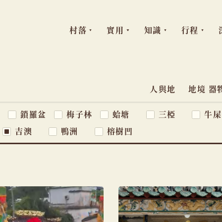
村落
實用
知識
行程
跳
至
主
人與地
地境 器
主
題
要
窩
鎖羅盆
梅子林
蛤塘
三椏
牛屎
導
內
吉澳
鴨洲
榕樹凹
容
覽
列