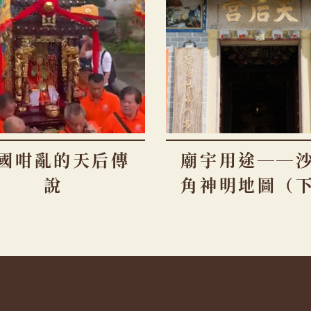
國咁亂的天后傳
廟宇用途──
說
角神明地圖（