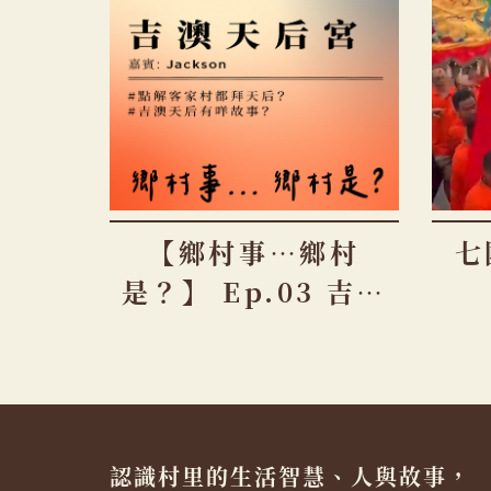
【鄉村事…鄉村
七
是？】 Ep.03 吉澳
天后宮
認識村里的生活智慧、人與故事，