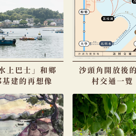
水上巴士」和鄉
沙頭角開放後
郊基建的再想像
村交通一覽