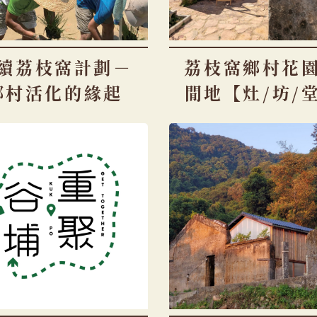
續荔枝窩計劃－
荔枝窩鄉村花
鄉村活化的緣起
閒地【灶/坊/
－園境師的導