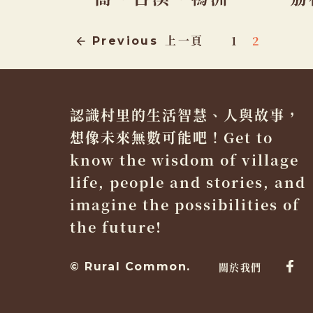
故
1
2
Previous
上一頁
事
導
認識村里的生活智慧、人與故事，
覽
想像未來無數可能吧！Get to
列
know the wisdom of village
life, people and stories, and
imagine the possibilities of
the future!
© Rural Common.
關於我們
Fac