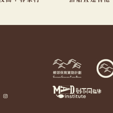
復修
ebook
Instagram