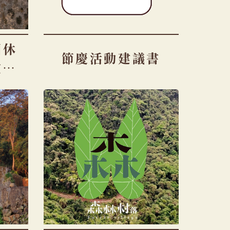
園休
節慶活動建議書
堂】
讀