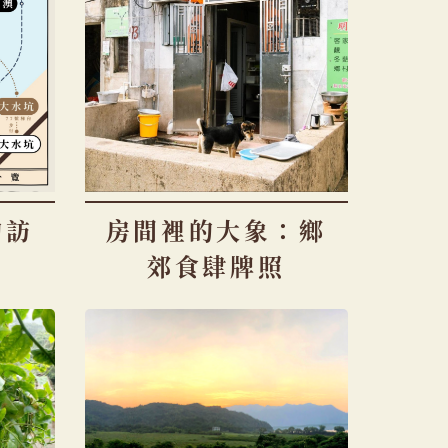
覽
列
的訪
房間裡的大象：鄉
郊食肆牌照