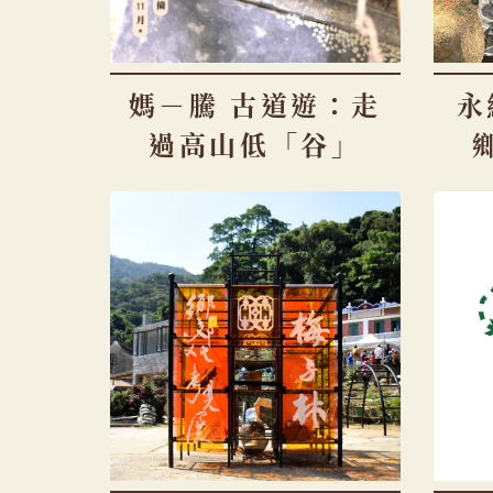
媽－騰 古道遊：走
永
過高山低「谷」