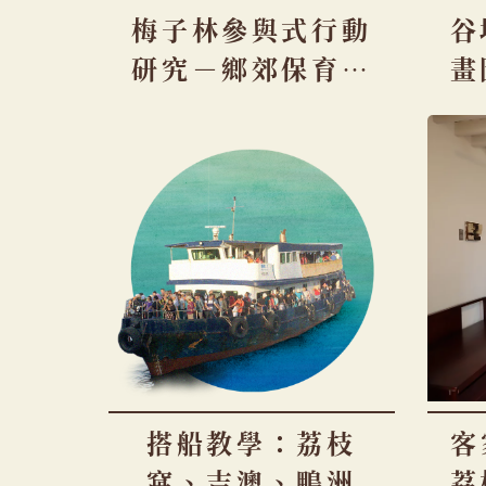
梅子林參與式行動
谷
研究－鄉郊保育及
畫
復育
重
搭船教學：荔枝
客
窩、吉澳、鴨洲
荔