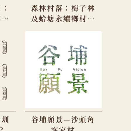
劃：
森林村落：梅子林
修示
及蛤塘永續鄉村計
劃
深圳
谷埔願景—沙頭角
？
客家村