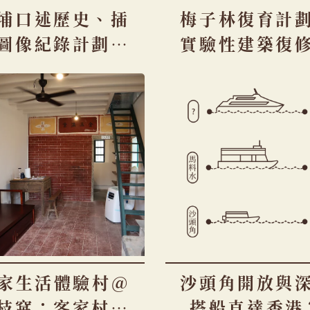
埔口述歷史、插
梅子林復育計
圖像紀錄計劃－
實驗性建築復
聚谷埔：今昔、
範
再延續
家生活體驗村@
沙頭角開放與
枝窩：客家村屋
搭船直達香港