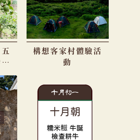
：五
構想客家村體驗活
活故
動