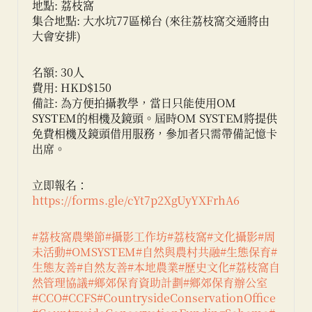
地點: 荔枝窩
集合地點: 大水坑77區梯台 (來往荔枝窩交通將由
大會安排)
名額: 30人
費用: HKD$150
備註: 為方便拍攝教學，當日只能使用OM
SYSTEM的相機及鏡頭。屆時OM SYSTEM將提供
免費相機及鏡頭借用服務，參加者只需帶備記憶卡
出席。
立即報名：
https://forms.gle/cYt7p2XgUyYXFrhA6
#荔枝窩農樂節
#攝影工作坊
#荔枝窩
#文化攝影
#周
未活動
#OMSYSTEM
#自然與農村共融
#生態保育
#
生態友善
#自然友善
#本地農業
#歷史文化
#荔枝窩自
然管理協議
#鄉郊保育資助計劃
#鄉郊保育辦公室
#CCO
#CCFS
#CountrysideConservationOffice