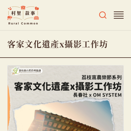
Rural
開
開
Common
啟
啟
村
導
搜
跳
覽
尋
里
客家文化遺產x攝影工作坊
選
及
至
故
單
標
主
事
籤
要
選
內
單
容