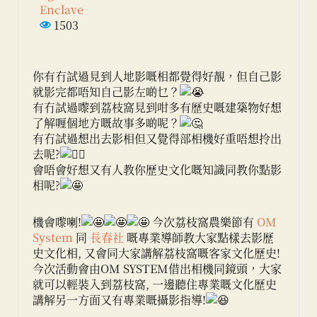
Enclave
1503
你有冇試過見到人地影嘅相都覺得好靚，但自己影
就影完都唔知自己影左啲乜？
有冇試過嚟到荔枝窩見到咁多有歷史嘅建築物好想
了解喱個地方嘅故事多啲呢？
有冇試過想出去影相但又覺得部相機好重唔想拎出
去呢?
會唔會好想又有人教你歷史文化嘅知識同教你點影
相呢?
機會嚟喇!
今次荔枝窩農樂節有
OM
System
同
長春社
嘅專業導師教大家點樣去影歷
史文化相, 又會同大家講解荔枝窩嘅客家文化歷史!
今次活動會由OM SYSTEM借出相機同鏡頭，大家
就可以輕裝入到荔枝窩, 一邊聽住專業嘅文化歷史
講解另一方面又有專業嘅攝影指導!