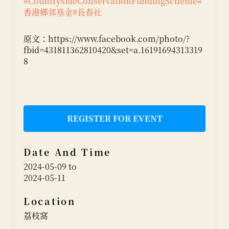
#CountrysideConservationFundingScheme
#
香港鄉郊基金
#長春社
原文：https://www.facebook.com/photo/?
fbid=431811362810420&set=a.16191694313319
8
REGISTER FOR EVENT
Date And Time
2024-05-09
to
2024-05-11
Location
荔枝窩