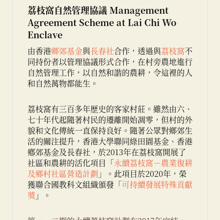
荔枝窩自然管理協議 Management
Agreement Scheme at Lai Chi Wo
Enclave
由香港
鄉郊基金
與
長春社
合作，透過與
荔枝窩
不
同持份者以管理協議形式合作，在村旁農地進行
自然管理工作，以自然和諧的農耕，令這裡的人
和自然萬物都能生。
荔枝窩有三百多年歷史的客家村莊。雖然由六、
七十年代起隨著村民的遷離開始凋零，但村的外
貌和文化傳統一直保持良好。
隨著公眾對鄉郊生
活的關注提升，香港大學聯同綠田園基金、香港
鄕郊基金及長春社，於2013年在荔枝窩開展了
社區和農耕的活化項目「
永續荔枝窩－農業復耕
及鄉村社區營造計劃
」。此項目於2020年，榮
獲聯合國教科文組織頒發「
可持續發展特殊貢獻
獎
」。