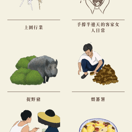
手撐半邊天的客家女
上圍行業
人日常
捉野豬
煨蕃薯