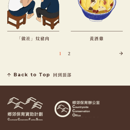
「做社」炆豬肉
黃酒雞
故
1
2
事
Back to Top
回到頂部
導
覽
列