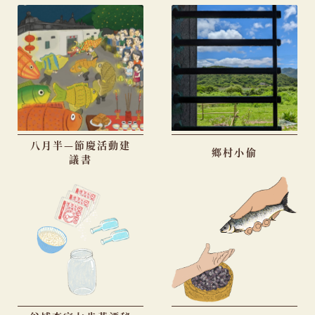
八月半—節慶活動建
鄉村小偷
議書