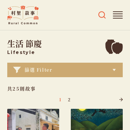
Rural
開
開
Common
啟
啟
村
導
搜
跳
覽
尋
里
生活 節慶
選
及
至
故
單
標
主
事
Lifestyle
籤
要
選
內
篩選 Filter
單
容
共25則故事
故
1
2
事
導