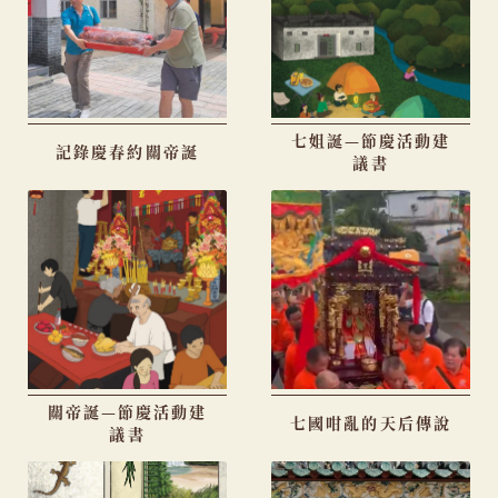
覽
列
七姐誕—節慶活動建
記錄慶春約關帝誕
議書
關帝誕—節慶活動建
七國咁亂的天后傳說
議書