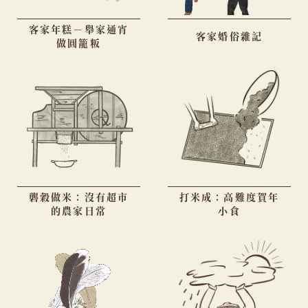
客家年糕－舉家通宵
客家婚俗雜記
做圓籠粄
礱穀做米：沒有超市
打米成：高難度賀年
的農家日常
小食