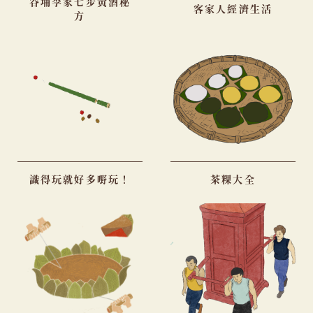
谷埔李家七步黃酒秘
客家人經濟生活
方
識得玩就好多嘢玩！
茶粿大全