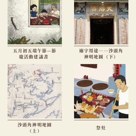
五月初五端午節—節
廟宇用途──沙頭角
慶活動建議書
神明地圖（下）
沙頭角神明地圖
祭灶
（上）