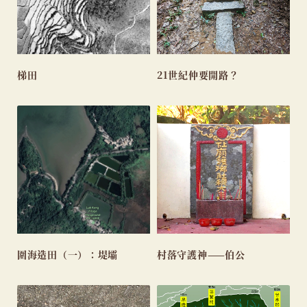
梯田
21世紀仲要開路？
圍海造田（一）：堤壩
村落守護神——伯公