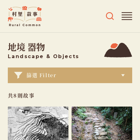
Rural
開
開
Common
啟
啟
村
導
搜
跳
覽
尋
里
地境 器物
選
及
至
故
單
標
主
事
Landscape
& Objects
籤
要
選
內
篩選 Filter
單
容
共8則故事