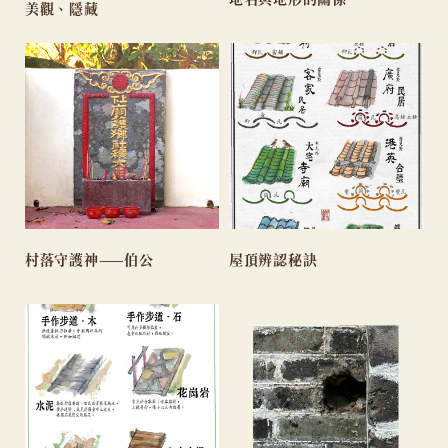
美觀、隱藏
村落守護神——伯公
屋頂辨認秘訣