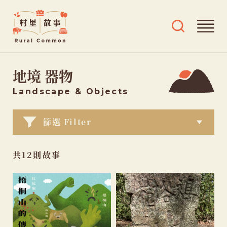
Rural
開
開
Common
啟
啟
村
導
搜
跳
覽
尋
里
地境 器物
選
及
至
故
單
標
主
事
Landscape
& Objects
籤
要
選
內
篩選 Filter
單
容
共12則故事