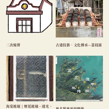
二次殮葬
古建技藝•文化傳承—荔枝窩
海棠玻璃 | 壓花玻璃－透光、
地名與地形的關係