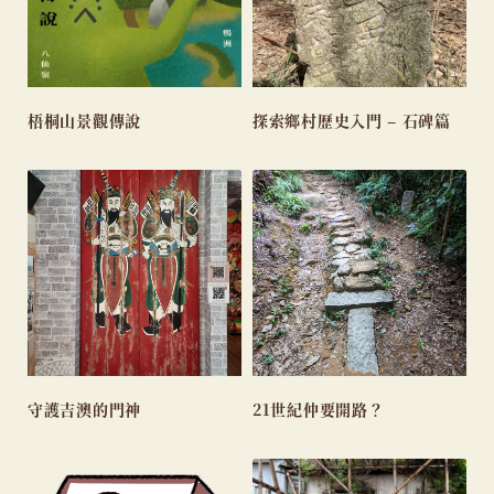
梧桐山景觀傳說
探索鄉村歷史入門 – 石碑篇
守護吉澳的門神
21世紀仲要開路？