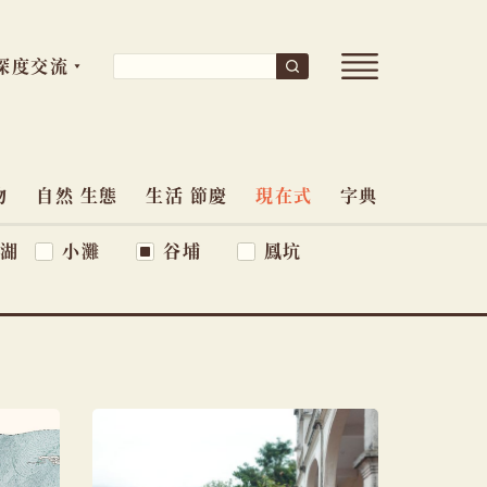
開
搜
深度交流
搜
尋
啟
尋
導
關
覽
鍵
選
單
物
自然 生態
生活 節慶
現在式
字典
字:
湖
小灘
谷埔
鳳坑