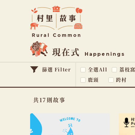
Rural
Common
村
里
故
事
現在式
Happenings
篩選 Filter
全選All
荔枝
鹿頸
跨村
共17則故事