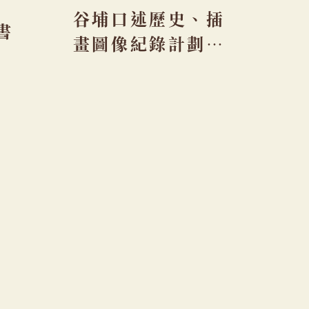
谷埔口述歷史、插
書
畫圖像紀錄計劃－
重聚谷埔：今昔、
再延續