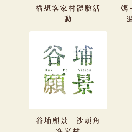
構想客家村體驗活
媽
動
谷埔願景—沙頭角
客家村