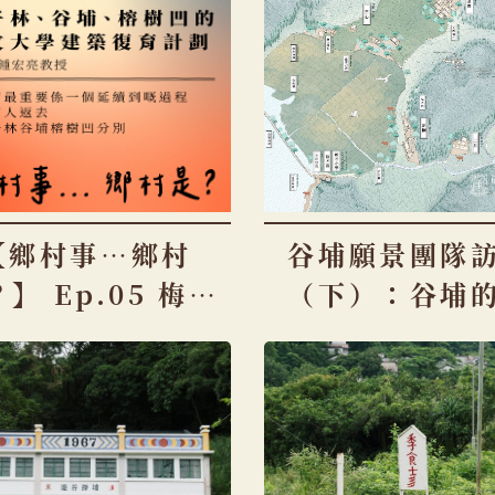
【鄉村事…鄉村
谷埔願景團隊
】 Ep.05 梅子
（下）：谷埔
、谷埔、榕樹凹
景營造
中文大學建築復
育計劃