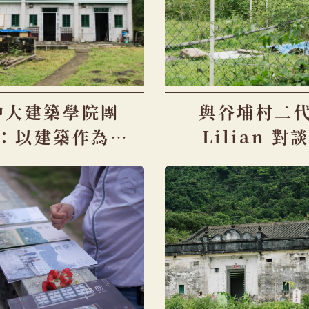
中大建築學院團
與谷埔村二
：以建築作為復
Lilian 對
育的載體（下）