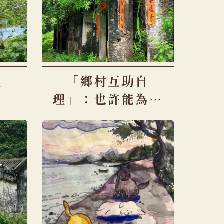
代
「鄉村互助自
談
理」：也許能為鄉
郊保育的未來帶來
新想像？