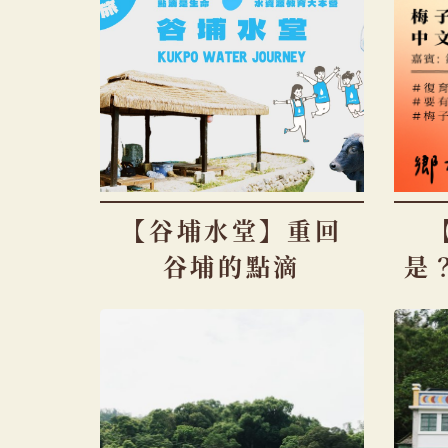
【谷埔水堂】重回
谷埔的點滴
是？
林
的