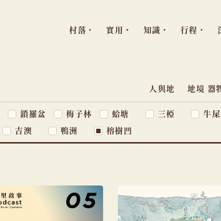
村落
實用
知識
行程
跳
至
主
人與地
地境 器
主
題
要
窩
鎖羅盆
梅子林
蛤塘
三椏
牛屎
導
內
吉澳
鴨洲
榕樹凹
容
覽
列