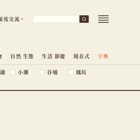
開
搜
深度交流
搜
尋
啟
尋
導
關
覽
鍵
選
單
物
自然 生態
生活 節慶
現在式
字典
字:
湖
小灘
谷埔
鳳坑