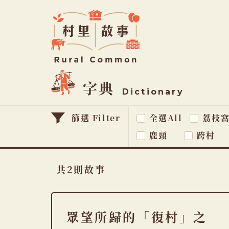
Rural
Common
村
里
故
事
字典
Dictionary
篩選 Filter
全選All
荔枝
鹿頸
跨村
共2則故事
眾望所歸的「復村」之