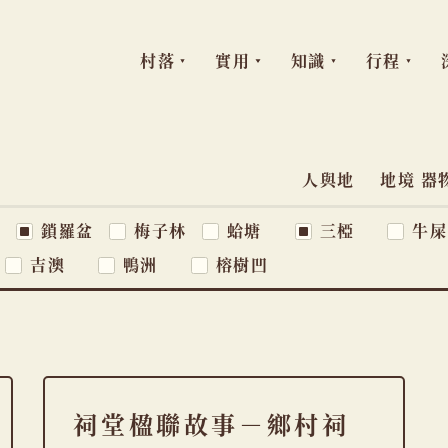
村落
實用
知識
行程
跳
至
主
人與地
地境 器
主
題
要
窩
鎖羅盆
梅子林
蛤塘
三椏
牛屎
導
內
吉澳
鴨洲
榕樹凹
容
覽
列
祠堂楹聯故事－鄉村祠