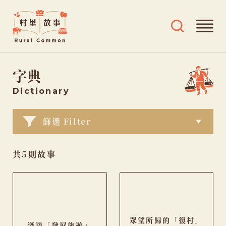
Rural
開
開
Common
啟
啟
村
導
搜
跳
覽
尋
里
字典
選
及
至
故
單
標
主
事
Dictionary
籤
要
選
內
篩選 Filter
單
容
共5則故事
眾望所歸的「復村」
淺談「發展旅遊」