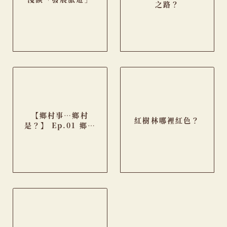
之路？
【鄉村事…鄉村
紅樹林哪裡紅色？
是？】 Ep.01 鄉郊
旅遊