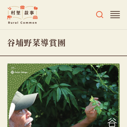
Rural
開
開
Common
啟
啟
村
導
搜
跳
覽
尋
里
谷埔野菜導賞團
選
及
至
故
單
標
主
事
籤
要
選
內
單
容