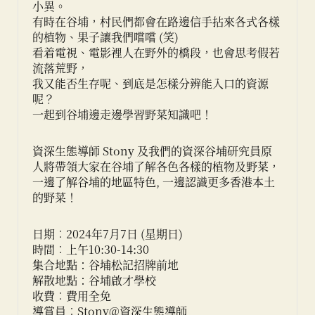
小異。
有時在谷埔，村民們都會在路邊信手拈來各式各樣
的植物、果子讓我們嚐嚐 (笑)
看着電視、電影裡人在野外的橋段，也會思考假若
流落荒野，
我又能否生存呢、到底是怎樣分辨能入口的資源
呢？
一起到谷埔邊走邊學習野菜知識吧！
資深生態導師 Stony 及我們的資深谷埔研究員原
人將帶領大家在谷埔了解各色各樣的植物及野菜，
一邊了解谷埔的地區特色, 一邊認識更多香港本土
的野菜！
日期︰2024年7月7日 (星期日)
時間︰上午10:30-14:30
集合地點：谷埔松記招牌前地
解散地點：谷埔啟才學校
收費︰費用全免
導賞員︰Stony@資深生態導師